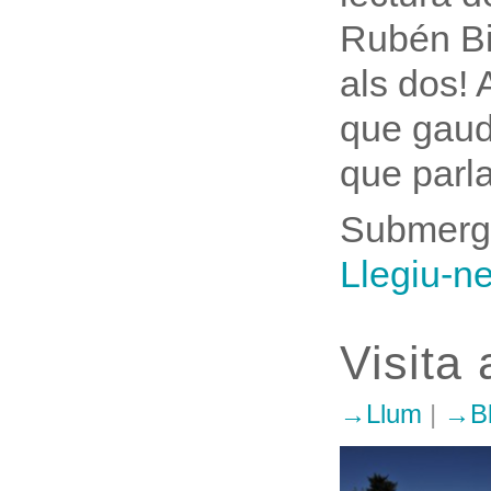
Rubén Bi
als dos! 
que gaud
que parla
Submergir
Llegiu-n
Visita 
Llum
|
B