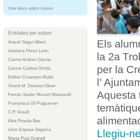
Vore blocs antics cursos
Entrades per autors
Els alumn
Aracel Seguí Albert
Azahara Perez León
la 2a Tro
Carme Andres Garcia
per la Cr
Carme Codina Ortolà
Esther Cruanyes Mulet
l’ Ajuntam
Vicent M. Devesa Oliver
Aquesta t
Ferran Xavier Morant Mascarell
Francesca Gil Puigcerver
temàtique
C.P. Graüll
alimentac
Kika Pineda Bas
Llum Espasa Segarra
Llegiu-n
Maria Puig Granell