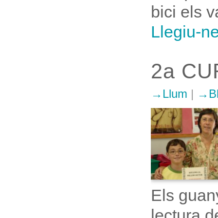
bici els v
Llegiu-n
2a CU
Llum
|
B
Els guan
lectura d