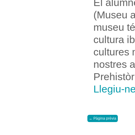
El alumn
(Museu a
museu té 
cultura i
cultures
nostres a
Prehistòr
Llegiu-n
Pàgina prèvia