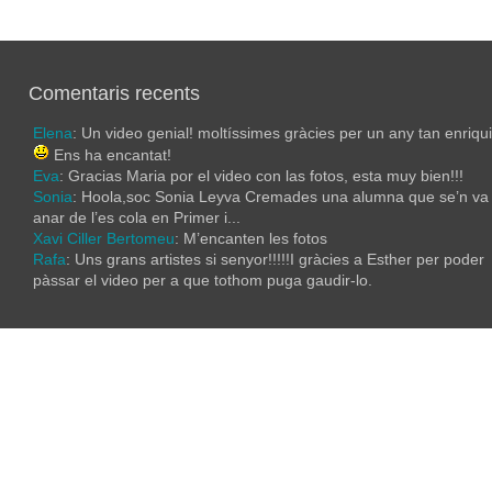
Comentaris recents
Elena
: Un video genial! moltíssimes gràcies per un any tan enriqu
Ens ha encantat!
Eva
: Gracias Maria por el video con las fotos, esta muy bien!!!
Sonia
: Hoola,soc Sonia Leyva Cremades una alumna que se’n va
anar de l’es cola en Primer i...
Xavi Ciller Bertomeu
: M’encanten les fotos
Rafa
: Uns grans artistes si senyor!!!!!I gràcies a Esther per poder
pàssar el video per a que tothom puga gaudir-lo.