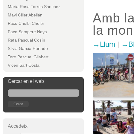
Maria Rosa Torres Sanchez
Amb la
Mavi Ciller Abellán
Paco Cholbi Cholbi
la mo
Paco Sempere Naya
Rafa Pascual Cosín
Llum
|
B
Silvia Garcia Hurtado
Tere Pascual Gilabert
Vicen Sart Costa
Cercar en el web
Accedeix