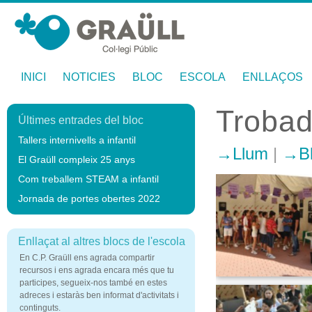
INICI
NOTICIES
BLOC
ESCOLA
ENLLAÇOS
Trobad
Últimes entrades del bloc
Tallers internivells a infantil
Llum
|
B
El Graüll compleix 25 anys
Com treballem STEAM a infantil
Jornada de portes obertes 2022
Enllaçat al altres blocs de l'escola
En C.P. Graüll ens agrada compartir
recursos i ens agrada encara més que tu
participes, segueix-nos també en estes
adreces i estaràs ben informat d'activitats i
continguts.