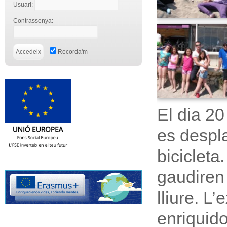
Usuari:
Contrassenya:
Recorda'm
El dia 20
es despla
bicicleta.
gaudiren 
lliure. L
enriquido