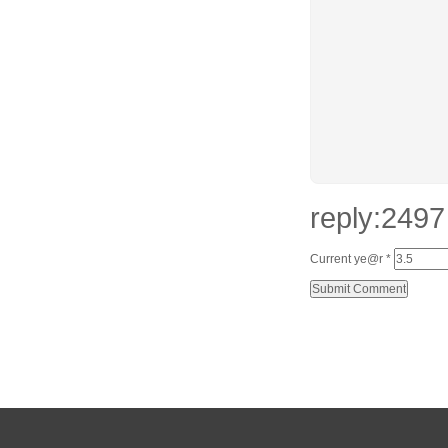
reply:2497
Current ye@r
*