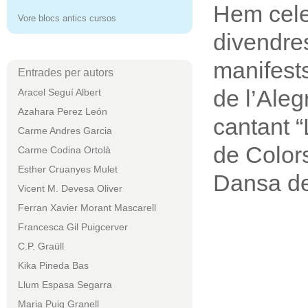
Hem celeb
Vore blocs antics cursos
divendres
manifests
Entrades per autors
de l’Aleg
Aracel Seguí Albert
Azahara Perez León
cantant “
Carme Andres Garcia
de Colors
Carme Codina Ortolà
Esther Cruanyes Mulet
Dansa de
Vicent M. Devesa Oliver
Ferran Xavier Morant Mascarell
Francesca Gil Puigcerver
C.P. Graüll
Kika Pineda Bas
Llum Espasa Segarra
Maria Puig Granell