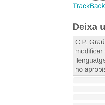
TrackBac
Deixa 
C.P. Graül
modificar
llenguatg
no apropi