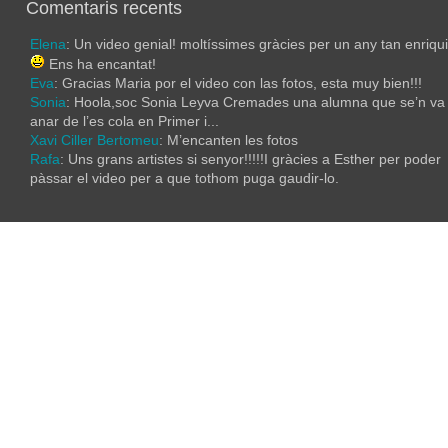
Comentaris recents
Elena
: Un video genial! moltíssimes gràcies per un any tan enriqu
Ens ha encantat!
Eva
: Gracias Maria por el video con las fotos, esta muy bien!!!
Sonia
: Hoola,soc Sonia Leyva Cremades una alumna que se’n va
anar de l’es cola en Primer i...
Xavi Ciller Bertomeu
: M’encanten les fotos
Rafa
: Uns grans artistes si senyor!!!!!I gràcies a Esther per poder
pàssar el video per a que tothom puga gaudir-lo.