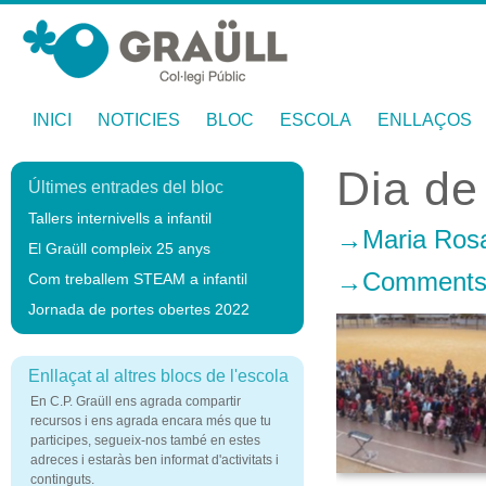
INICI
NOTICIES
BLOC
ESCOLA
ENLLAÇOS
Dia de
Últimes entrades del bloc
Tallers internivells a infantil
Maria Ros
El Graüll compleix 25 anys
Comments 
Com treballem STEAM a infantil
Jornada de portes obertes 2022
Enllaçat al altres blocs de l'escola
En C.P. Graüll ens agrada compartir
recursos i ens agrada encara més que tu
participes, segueix-nos també en estes
adreces i estaràs ben informat d'activitats i
continguts.