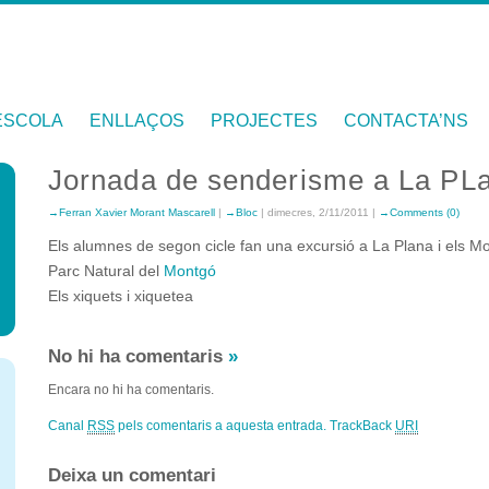
ESCOLA
ENLLAÇOS
PROJECTES
CONTACTA’NS
Jornada de senderisme a La PLa
Ferran Xavier Morant Mascarell
|
Bloc
| dimecres, 2/11/2011 |
Comments (0)
Els alumnes de segon cicle fan una excursió a La Plana i els Mo
Parc Natural del
Montgó
Els xiquets i xiquetea
No hi ha comentaris
»
Encara no hi ha comentaris.
Canal
RSS
pels comentaris a aquesta entrada.
TrackBack
URI
Deixa un comentari