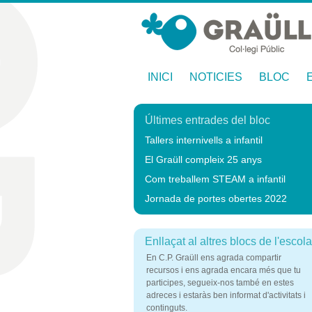
INICI
NOTICIES
BLOC
Últimes entrades del bloc
Tallers internivells a infantil
El Graüll compleix 25 anys
Com treballem STEAM a infantil
Jornada de portes obertes 2022
Enllaçat al altres blocs de l'escola
En C.P. Graüll ens agrada compartir
recursos i ens agrada encara més que tu
participes, segueix-nos també en estes
adreces i estaràs ben informat d'activitats i
continguts.