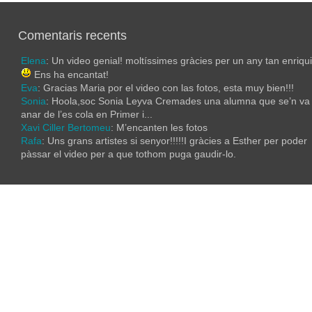
Comentaris recents
Elena
: Un video genial! moltíssimes gràcies per un any tan enriqu
Ens ha encantat!
Eva
: Gracias Maria por el video con las fotos, esta muy bien!!!
Sonia
: Hoola,soc Sonia Leyva Cremades una alumna que se’n va
anar de l’es cola en Primer i...
Xavi Ciller Bertomeu
: M’encanten les fotos
Rafa
: Uns grans artistes si senyor!!!!!I gràcies a Esther per poder
pàssar el video per a que tothom puga gaudir-lo.