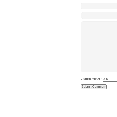
Current ye@r
*