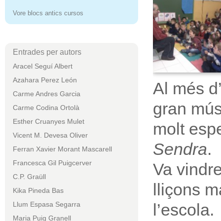
Vore blocs antics cursos
Entrades per autors
Aracel Seguí Albert
Azahara Perez León
Al més d’
Carme Andres Garcia
gran mús
Carme Codina Ortolà
Esther Cruanyes Mulet
molt esp
Vicent M. Devesa Oliver
Sendra
.
Ferran Xavier Morant Mascarell
Francesca Gil Puigcerver
Va vindr
C.P. Graüll
lliçons 
Kika Pineda Bas
Llum Espasa Segarra
l’escola.
Maria Puig Granell