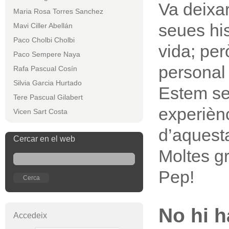
Va deixa
Maria Rosa Torres Sanchez
seues his
Mavi Ciller Abellán
Paco Cholbi Cholbi
vida; pe
Paco Sempere Naya
personal 
Rafa Pascual Cosín
Silvia Garcia Hurtado
Estem se
Tere Pascual Gilabert
experièn
Vicen Sart Costa
d’aquest
Cercar en el web
Moltes gr
Pep!
No hi 
Accedeix