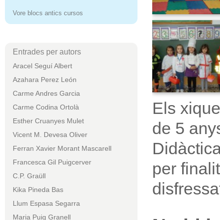
Vore blocs antics cursos
Entrades per autors
Aracel Seguí Albert
Azahara Perez León
Carme Andres Garcia
Els xique
Carme Codina Ortolà
Esther Cruanyes Mulet
de 5 anys
Vicent M. Devesa Oliver
Didàctica 
Ferran Xavier Morant Mascarell
Francesca Gil Puigcerver
per final
C.P. Graüll
disfressat
Kika Pineda Bas
Llum Espasa Segarra
Maria Puig Granell