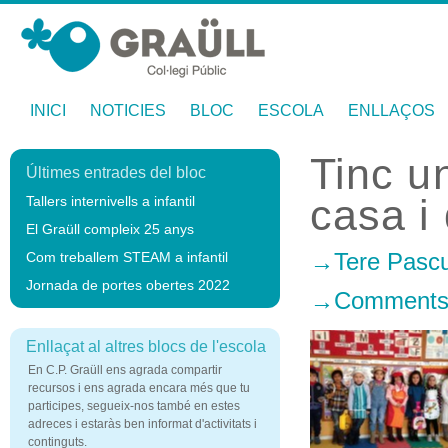
INICI
NOTICIES
BLOC
ESCOLA
ENLLAÇOS
Tinc u
Últimes entrades del bloc
casa i
Tallers internivells a infantil
El Graüll compleix 25 anys
Tere Pascu
Com treballem STEAM a infantil
Jornada de portes obertes 2022
Comments 
Enllaçat al altres blocs de l'escola
En C.P. Graüll ens agrada compartir
recursos i ens agrada encara més que tu
participes, segueix-nos també en estes
adreces i estaràs ben informat d'activitats i
continguts.