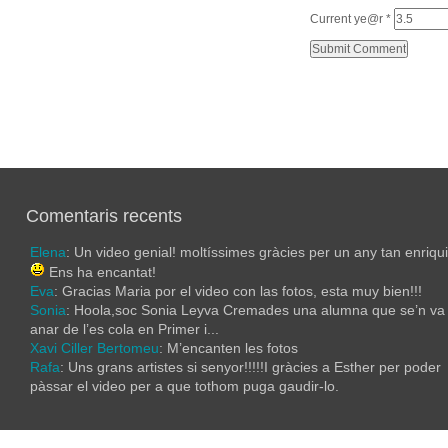
Current ye@r
*
Comentaris recents
Elena
: Un video genial! moltíssimes gràcies per un any tan enriqu
Ens ha encantat!
Eva
: Gracias Maria por el video con las fotos, esta muy bien!!!
Sonia
: Hoola,soc Sonia Leyva Cremades una alumna que se’n va
anar de l’es cola en Primer i...
Xavi Ciller Bertomeu
: M’encanten les fotos
Rafa
: Uns grans artistes si senyor!!!!!I gràcies a Esther per poder
pàssar el video per a que tothom puga gaudir-lo.