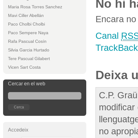
No hi 
Maria Rosa Torres Sanchez
Mavi Ciller Abellán
Encara no 
Paco Cholbi Cholbi
Paco Sempere Naya
Canal
RS
Rafa Pascual Cosín
TrackBac
Silvia Garcia Hurtado
Tere Pascual Gilabert
Vicen Sart Costa
Deixa 
Cercar en el web
C.P. Graül
modificar
llenguatg
no apropi
Accedeix