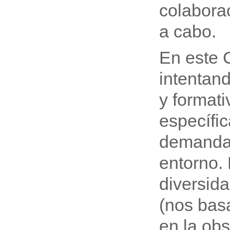
colaborac
a cabo.
En este 
intentan
y format
específi
demanda,
entorno.
diversida
(nos bas
en la obs