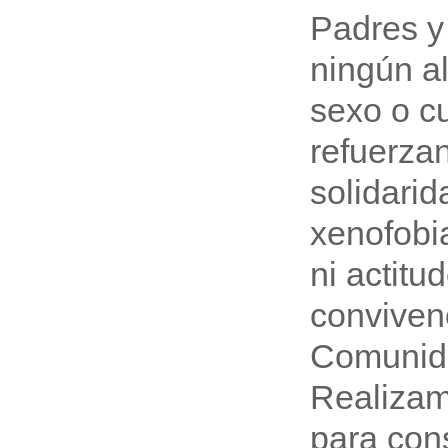
Padres y
ningún al
sexo o cu
refuerzan
solidarid
xenofobia
ni actitu
convivenc
Comunida
Realizam
para con