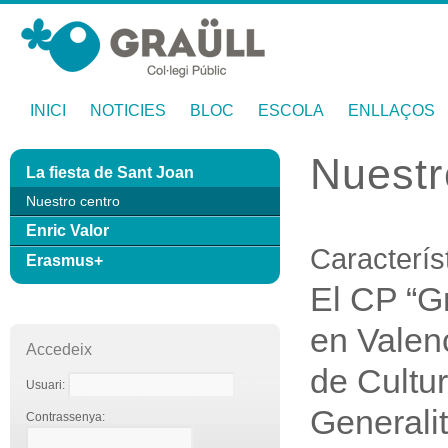
INICI
NOTICIES
BLOC
ESCOLA
ENLLAÇOS
Nuestr
La fiesta de Sant Joan
Nuestro centro
Enric Valor
Caracterís
Erasmus+
El CP “G
en Valen
Accedeix
de Cultur
Usuari:
Generali
Contrassenya: