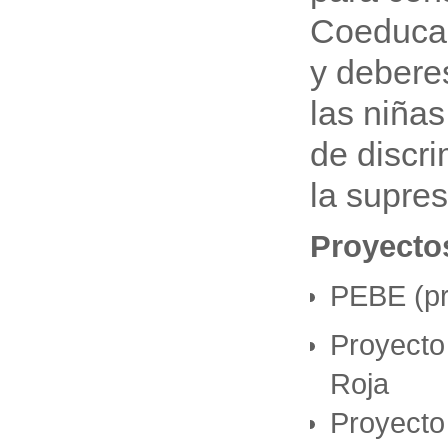
Coeducac
y debere
las niñas
de discri
la supres
Proyectos
PEBE (pr
Proyecto 
Roja
Proyecto