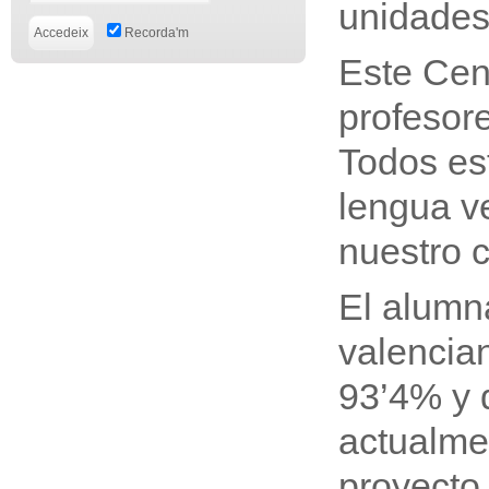
unidades 
Recorda'm
Este Cent
profesore
Todos es
lengua v
nuestro c
El alumn
valencia
93’4% y 
actualme
proyecto