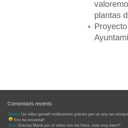
valoremo
plantas 
Proyecto
Ayuntami
Comentaris recents
Elena
: Un video genial! moltíssimes gràcies per un any tan enriqu
Ens ha encantat!
Eva
: Gracias Maria por el video con las fotos, esta muy bien!!!