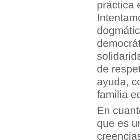
práctica 
Intentamo
dogmátic
democrát
solidarid
de respe
ayuda, co
familia e
En cuant
que es un
creencias