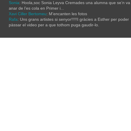
Sonia
: Hoola,soc Sonia Leyva Cremades una alumna que se’n va
anar de l’es cola en Primer i...
Xavi Ciller Bertomeu
: M’encanten les fotos
Rafa
: Uns grans artistes si senyor!!!!!I gràcies a Esther per poder
pàssar el video per a que tothom puga gaudir-lo.