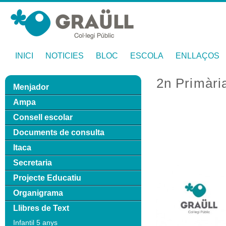
INICI
NOTICIES
BLOC
ESCOLA
ENLLAÇOS
2n Primàri
Menjador
Ampa
Consell escolar
Documents de consulta
Itaca
Secretaria
Projecte Educatiu
Organigrama
Llibres de Text
Infantil 5 anys