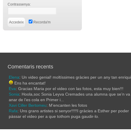
Contrassenya:
Recorda'm
Comentaris recents
Elena
: Un video genial! moltíssimes gràcies per un any tan enriqu
Ens ha encantat!
Eva
: Gracias Maria por el video con las fotos, esta muy bien!!!
Sonia
: Hoola,soc Sonia Leyva Cremades una alumna que se’n va
anar de l’es cola en Primer i...
Xavi Ciller Bertomeu
: M’encanten les fotos
Rafa
: Uns grans artistes si senyor!!!!!I gràcies a Esther per poder
pàssar el video per a que tothom puga gaudir-lo.