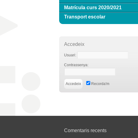
Matrícula curs 2020/2021
Transport escolar
Accedeix
Usuari:
Contrassenya:
Recorda'm
Comentaris recents